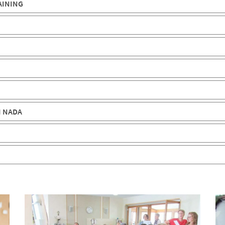
AINING
H NADA