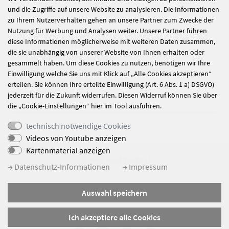
und die Zugriffe auf unsere Website zu analysieren. Die Informationen
zu Ihrem Nutzerverhalten gehen an unsere Partner zum Zwecke der
Nutzung für Werbung und Analysen weiter. Unsere Partner führen
diese Informationen möglicherweise mit weiteren Daten zusammen,
INITIATIVBEWERBUNG HAUS
die sie unabhängig von unserer Website von Ihnen erhalten oder
FISCHBACHTAL
(M/W/D)
gesammelt haben. Um diese Cookies zu nutzen, benötigen wir Ihre
Berufseinsteiger/Berufserfahrene, Soziales
Einwilligung welche Sie uns mit Klick auf „Alle Cookies akzeptieren“
Suchthilfe Haus Fischbachtal
erteilen. Sie können Ihre erteilte Einwilligung (Art. 6 Abs. 1 a) DSGVO)
96317 Kronach
jederzeit für die Zukunft widerrufen. Diesen Widerruf können Sie über
die „Cookie-Einstellungen“ hier im Tool ausführen.
technisch notwendige Cookies
Videos von Youtube anzeigen
Kartenmaterial anzeigen
© Haus Fischbachtal
Datenschutz-Informationen
Impressum
Impressum
Auswahl speichern
Datenschutz
Sitemap
Ich akzeptiere alle Cookies